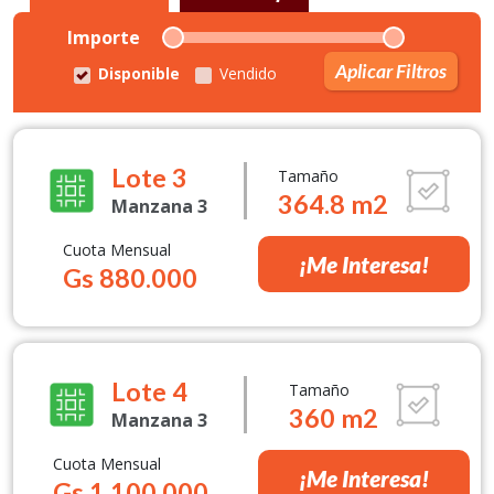
Importe
Aplicar Filtros
Disponible
Vendido
Lote 3
Tamaño
364.8 m2
Manzana 3
Cuota Mensual
¡Me Interesa!
Gs 880.000
Lote 4
Tamaño
360 m2
Manzana 3
Cuota Mensual
¡Me Interesa!
Gs 1.100.000