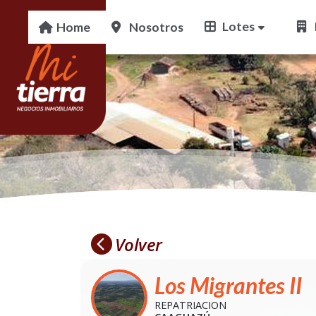
Volver
Los Migrantes II
REPATRIACION