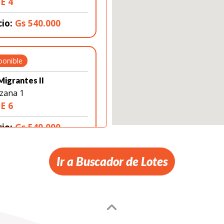
E 4
cio:
Gs 540.000
ponible
Migrantes II
zana 1
E 6
cio:
Gs 540.000
Ir a Buscador de Lotes
ponible
Migrantes II
zana 1
E 8